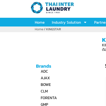
Home
Industry Solution
Partne
Home
/ KINGSTAR
K
KI
ต้
Brands
ADC
AJAX
BOWE
CLM
FORENTA
GMP