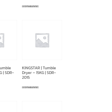
Read more
Tumble
KINGSTAR | Tumble
G | SDR-
Dryer – 15KG | SDR-
2015
Read more