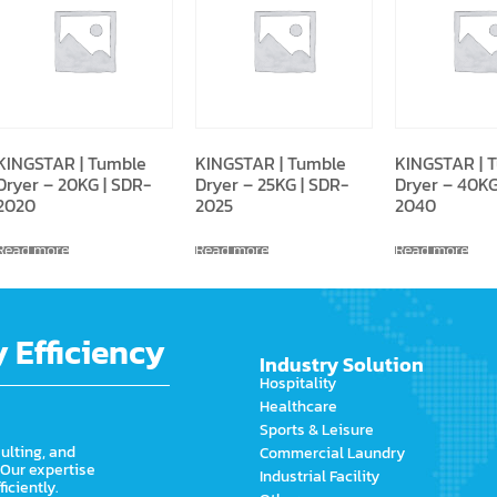
KINGSTAR | Tumble
KINGSTAR | Tumble
KINGSTAR | 
Dryer – 20KG | SDR-
Dryer – 25KG | SDR-
Dryer – 40KG
2020
2025
2040
Read more
Read more
Read more
 Efficiency
Industry Solution
Hospitality
Healthcare
Sports & Leisure
ulting, and
Commercial Laundry
 Our expertise
Industrial Facility
iciently.