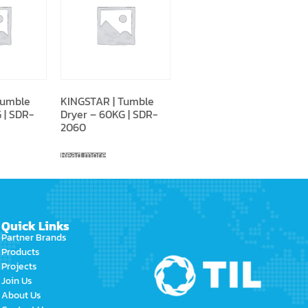
Tumble
KINGSTAR | Tumble
 | SDR-
Dryer – 60KG | SDR-
2060
Read more
Quick Links
Partner Brands
Products
Projects
Join Us
About Us