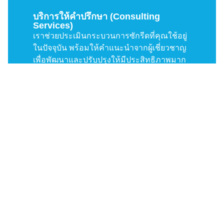
บริการให้คำปรึกษา (Consulting
Services)
เราช่วยประเมินกระบวนการซักรีดที่คุณใช้อยู่
ในปัจจุบัน พร้อมให้คำแนะนำจากผู้เชี่ยวชาญ
เพื่อพัฒนาและปรับปรุงให้มีประสิทธิภาพมาก
ขึ้น มาร่วมกันเพิ่มขีดความสามารถของธุรกิจ
คุณด้วยโซลูชันที่เหมาะสม​
การออกแบบและวางแผนระบบ (Design
& Planning)
เราออกแบบระบบซักรีดให้สอดคล้องกับ
ลักษณะเฉพาะของแต่ละอุตสาหกรรม โดย
คำนึงถึงประสิทธิภาพ พื้นที่ใช้งาน และ
กระบวนการทำงานที่ราบรื่นที่สุด