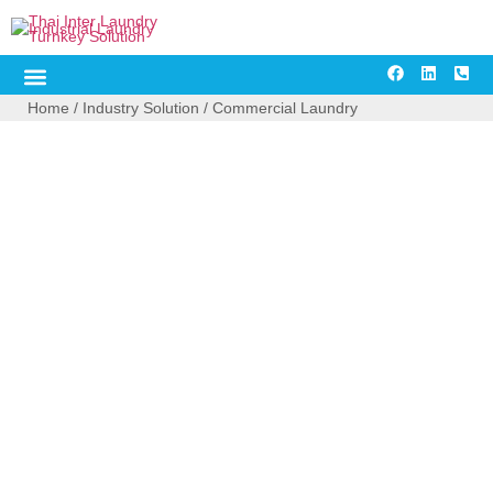
content
Industry Solution
About Us
Contact Us
Home
/
Industry Solution
/ Commercial Laundry