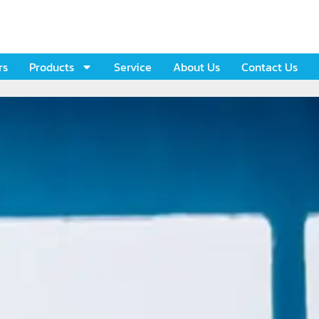
rs
Products
Service
About Us
Contact Us