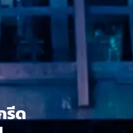
กรีด
น