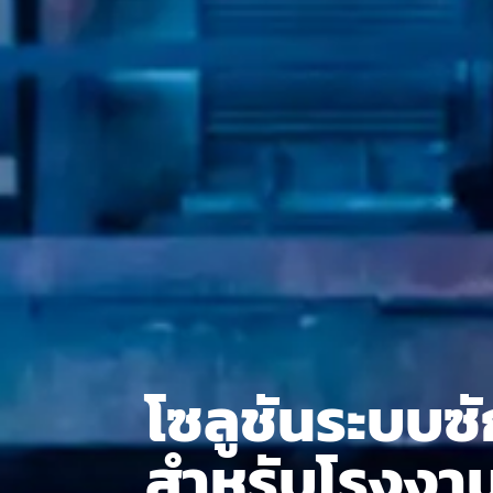
โซลูชันระบบซั
สำหรับโรงงา