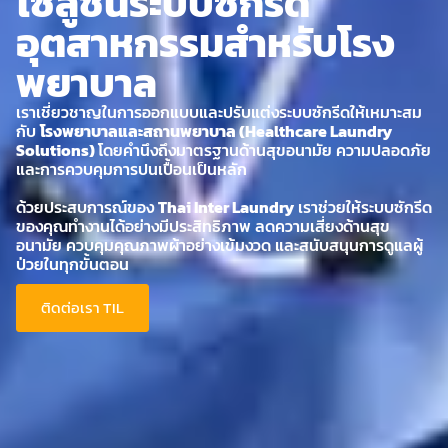
โซลูชันระบบซักรีด
อุตสาหกรรมสำหรับโรง
พยาบาล
เราเชี่ยวชาญในการออกแบบและปรับแต่งระบบซักรีดให้เหมาะสม
กับ
โรงพยาบาลและสถานพยาบาล (Healthcare Laundry
Solutions)
โดยคำนึงถึงมาตรฐานด้านสุขอนามัย ความปลอดภัย
และการควบคุมการปนเปื้อนเป็นหลัก
ด้วยประสบการณ์ของ
Thai Inter Laundry
เราช่วยให้ระบบซักรีด
ของคุณทำงานได้อย่างมีประสิทธิภาพ ลดความเสี่ยงด้านสุข
อนามัย ควบคุมคุณภาพผ้าอย่างเข้มงวด และสนับสนุนการดูแลผู้
ป่วยในทุกขั้นตอน
ติดต่อเรา TIL