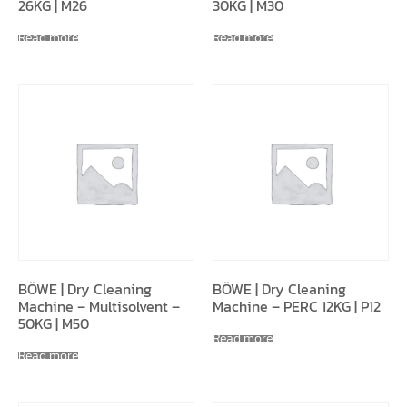
26KG | M26
30KG | M30
Read more
Read more
BÖWE | Dry Cleaning
BÖWE | Dry Cleaning
Machine – Multisolvent –
Machine – PERC 12KG | P12
50KG | M50
Read more
Read more