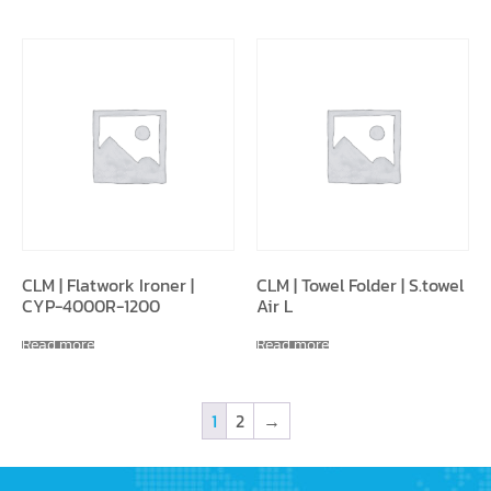
CLM | Flatwork Ironer |
CLM | Towel Folder | S.towel
CYP-4000R-1200
Air L
Read more
Read more
1
2
→