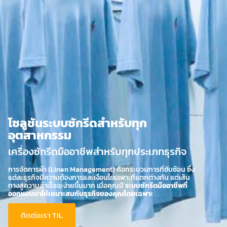
โซลูชันระบบซักรีดสำหรับทุก
อุตสาหกรรม
เครื่องซักรีดมืออาชีพสำหรับทุกประเภทธุรกิจ
การจัดการผ้า (Linen Management) คือกระบวนการที่ซับซ้อน ซึ่ง
แต่ละธุรกิจมีความต้องการและเงื่อนไขเฉพาะที่แตกต่างกัน แต่เส้น
ทางสู่ความสำเร็จจะง่ายขึ้นมาก เมื่อคุณมี
ระบบซักรีดมืออาชีพที่
ออกแบบมาให้เหมาะสมกับธุรกิจของคุณโดยเฉพาะ
ติดต่อเรา TIL