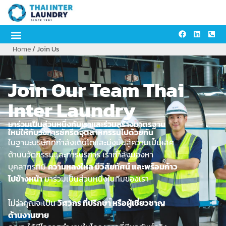
content
Home
/ Join Us
Join Our Team Thai
Inter Laundry
มาร่วมเป็นส่วนหนึ่งกับเราและร่วมสร้างมาตรฐาน
ใหม่ให้กับวงการซักรีดอุตสาหกรรมไปด้วยกัน
ในฐานะบริษัทที่กำลังเติบโตและมุ่งมั่นสู่ความเป็นเลิศ
ด้านนวัตกรรมและการบริการ เรากำลังมองหา
บุคลากรที่มี
ความหลงใหล มีวิสัยทัศน์ และพร้อมก้าว
ไปข้างหน้า
มาร่วมเป็นส่วนหนึ่งในทีมของเรา
ไม่ว่าคุณจะเป็น
วิศวกร ที่ปรึกษา หรือผู้เชี่ยวชาญ
ด้านงานขาย