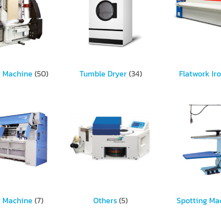
g Machine
(50)
Tumble Dryer
(34)
Flatwork Ir
g Machine
(7)
Others
(5)
Spotting Ma