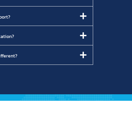
port?
tation?
fferent?
Quick Links
Partner Brands
Products
Projects