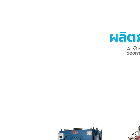
ผลิตภ
เราจัด
ของกา