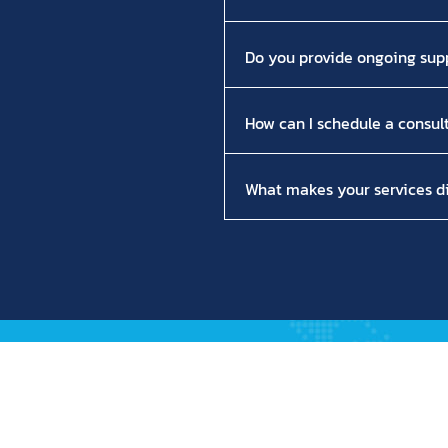
Do you provide ongoing sup
How can I schedule a consul
What makes your services di
 Efficiency
Industry Solution
Hospitality
Healthcare
Sports & Leisure