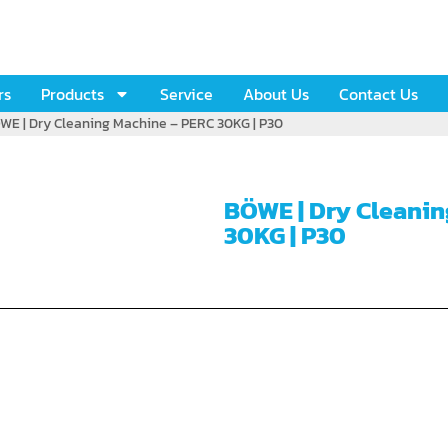
rs
Products
Service
About Us
Contact Us
WE | Dry Cleaning Machine – PERC 30KG | P30
BÖWE | Dry Cleanin
30KG | P30