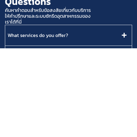
Questions
ค้นหาคำตอบสำหรับข้อสงสัยเกี่ยวกับบริการ
ให้คำปรึกษาและระบบซักรีดอุตสาหกรรมของ
เราได้ที่นี่
What services do you offer?
How do I request a quote?
What industries do you cater to?
Do you provide ongoing support?
How can I schedule a consultation?