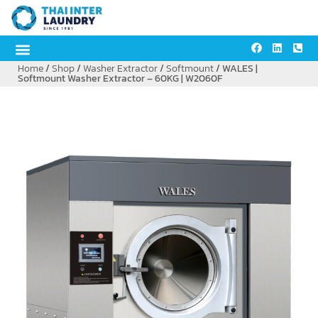
Home
Industry Solution
Contact Us
/
Shop
/
Washer Extractor
/
Softmount
/ WALES |
Softmount Washer Extractor – 60KG | W2060F