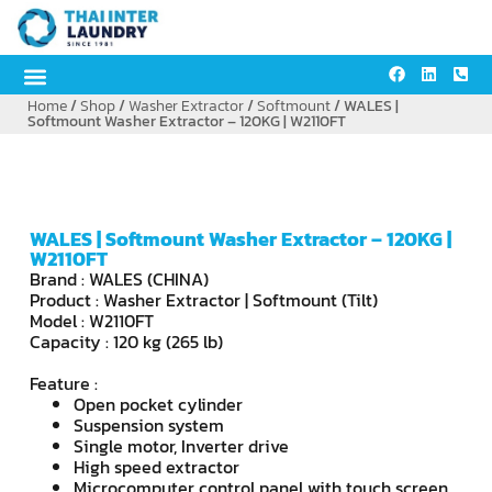
Home
/
Shop
/
Washer Extractor
/
Softmount
/ WALES |
Softmount Washer Extractor – 120KG | W2110FT
WALES | Softmount Washer Extractor – 120KG |
W2110FT
Brand : WALES (CHINA)
Product : Washer Extractor | Softmount (Tilt)
Model : W2110FT
Capacity : 120 kg (265 lb)
Feature :
Open pocket cylinder
Suspension system
Single motor, Inverter drive
High speed extractor
Microcomputer control panel with touch screen,