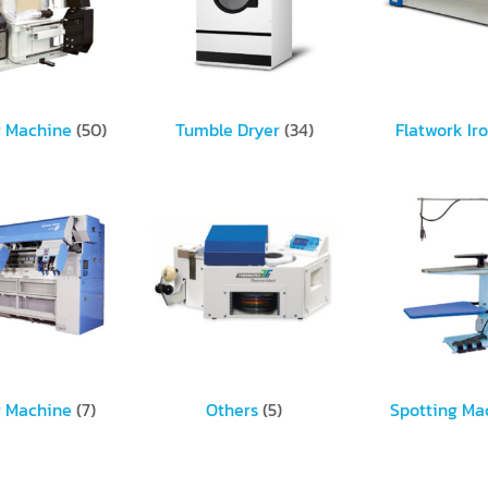
g Machine
(50)
Tumble Dryer
(34)
Flatwork Ir
g Machine
(7)
Others
(5)
Spotting Ma