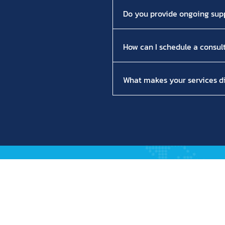
Do you provide ongoing sup
How can I schedule a consul
What makes your services di
 Efficiency
Industry Solution
Hospitality
Healthcare
Sports & Leisure
ulting, and
Commercial Laundry