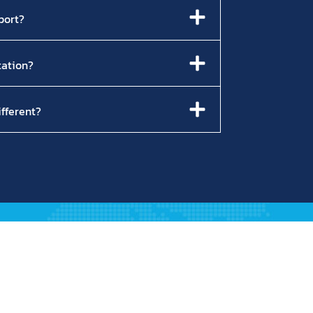
port?
tation?
fferent?
Quick Links
Partner Brands
Products
Projects
Join Us