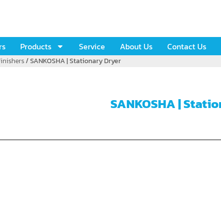
rs
Products
Service
About Us
Contact Us
Finishers
/ SANKOSHA | Stationary Dryer
SANKOSHA | Statio