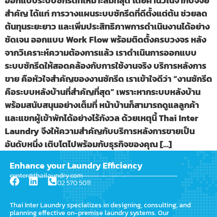
ออกแบบระบบซักรีดที่เหมาะสมที่สุด โดยคำนวณจากปัจจัย
สำคัญ ได้แก่ การวางแผนระบบซักรีดที่ดีตั้งแต่ต้น ช่วยลด
ต้นทุนระยะยาว และเพิ่มประสิทธิภาพการดำเนินงานได้อย่าง
ชัดเจน ออกแบบ Work Flow พร้อมติดตั้งครบวงจร หลัง
จากวิเคราะห์ความต้องการแล้ว เราดำเนินการออกแบบ
ระบบซักรีดให้สอดคล้องกับการใช้งานจริง บริการหลังการ
ขาย คือหัวใจสำคัญของงานซักรีด เราเข้าใจดีว่า “งานซักรีด
คือระบบหลังบ้านที่สำคัญที่สุด” เพราะหากระบบหลังบ้าน
พร้อมสนับสนุนอย่างเต็มที่ หน้าบ้านก็สามารถดูแลลูกค้า
และแขกผู้เข้าพักได้อย่างไร้กังวล ด้วยเหตุนี้ Thai Inter
Laundry จึงให้ความสำคัญกับบริการหลังการขายเป็น
อันดับหนึ่ง เติบโตไปพร้อมกับธุรกิจของคุณ […]
Enhance your Laundry Efficiency
center@thailaundry.com
02 570 5011
Thai Inter Laundry specializes in designing, consulting, and
planning effective on-premise laundry systems. Our